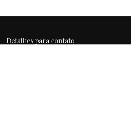
Detalhes para contato
EQUIPE CRIS COCENAS
WhatsApp
(11) 98389-8010
E-mail
CCOCENAS@HOTMAIL.COM
Entre em Contato
Nome
E-mail
Telefone